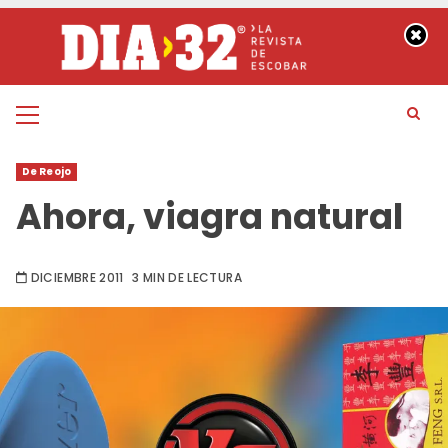
Saltar
al
contenido
Menú
principal
De Reojo
Ahora, viagra natural
DICIEMBRE 2011
3 MIN DE LECTURA