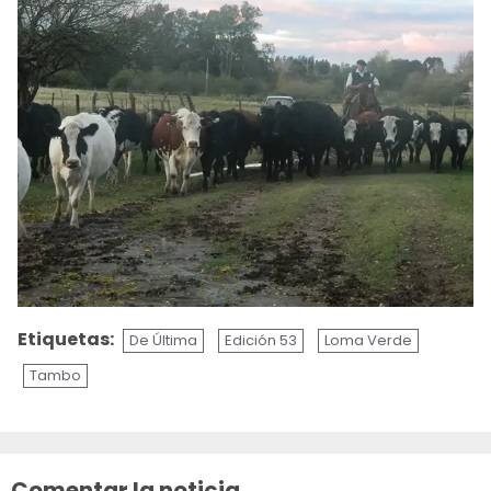
Etiquetas:
De Última
Edición 53
Loma Verde
Tambo
Sigue
leyendo
Comentar la noticia