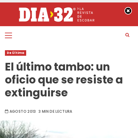
Saltar
al
contenido
Menú
principal
De Última
El último tambo: un
oficio que se resiste a
extinguirse
AGOSTO 2013
3 MIN DE LECTURA