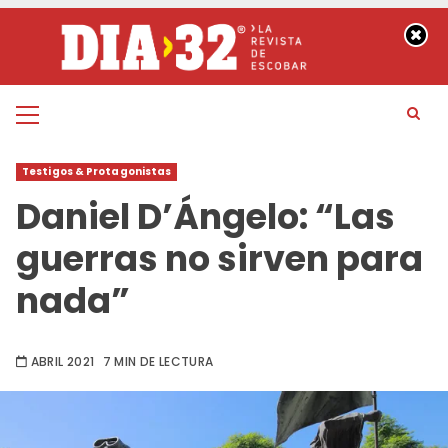
Saltar
al
contenido
Menú
principal
Testigos & Protagonistas
Daniel D’Ángelo: “Las
guerras no sirven para
nada”
ABRIL 2021
7 MIN DE LECTURA