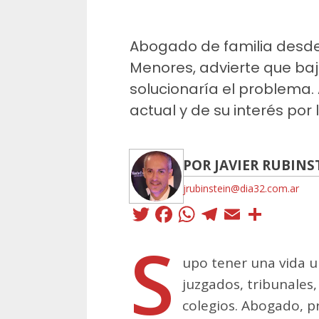
Abogado de familia desde
Menores, advierte que baj
solucionaría el problema
actual y de su interés por l
POR JAVIER RUBINS
jrubinstein@dia32.com.ar
Twitter
Facebook
WhatsApp
Telegra
Email
Comp
S
upo tener una vida u
juzgados, tribunales,
colegios. Abogado, p