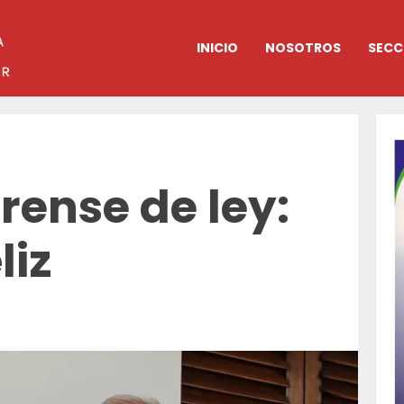
INICIO
NOSOTROS
SECC
rense de ley:
liz