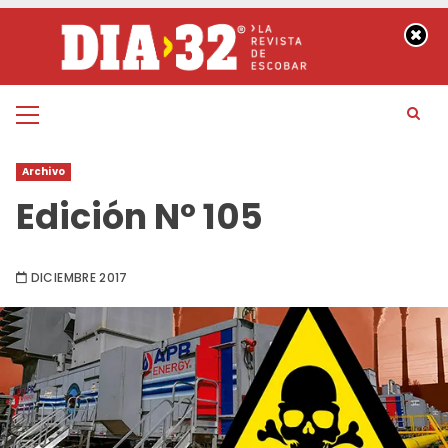
Saltar
al
contenido
Menú
principal
Archivo
Edición Nº 105
DICIEMBRE 2017