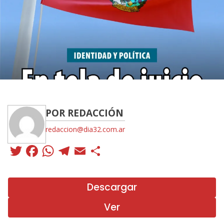
POR REDACCIÓN
redaccion@dia32.com.ar
Twitter
Facebook
WhatsApp
Telegram
Email
Compartir
Descargar
Ver