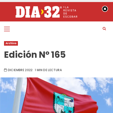
Saltar
al
contenido
Menú
principal
Archivo
Edición Nº 165
DICIEMBRE 2022
1 MIN DE LECTURA