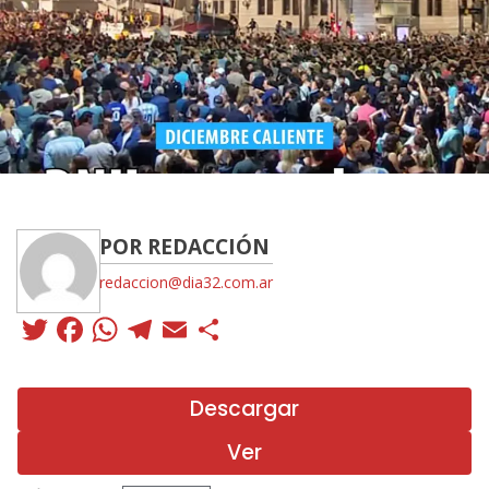
POR REDACCIÓN
redaccion@dia32.com.ar
Twitter
Facebook
WhatsApp
Telegram
Email
Compartir
Descargar
Ver