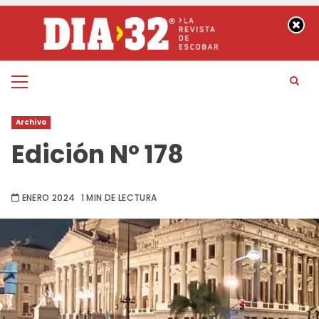
Saltar
al
contenido
Menú
principal
Archivo
Edición Nº 178
ENERO 2024
1 MIN DE LECTURA