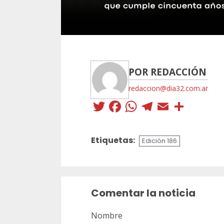
POR REDACCIÓN
redaccion@dia32.com.ar
Twitter
Facebook
WhatsApp
Telegra
Email
Comp
Etiquetas:
Edición 186
Sigue
leyendo
Comentar la noticia
Nombre