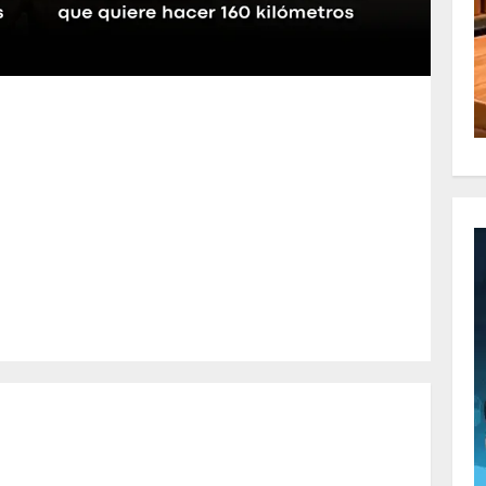
m
artir