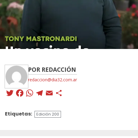
POR REDACCIÓN
redaccion@dia32.com.ar
Twitter
Facebook
WhatsApp
Telegram
Email
Compartir
Etiquetas:
Edición 200
Sigue