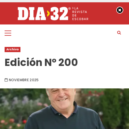
Saltar
al
contenido
Menú
principal
Archivo
Edición Nº 200
NOVIEMBRE 2025