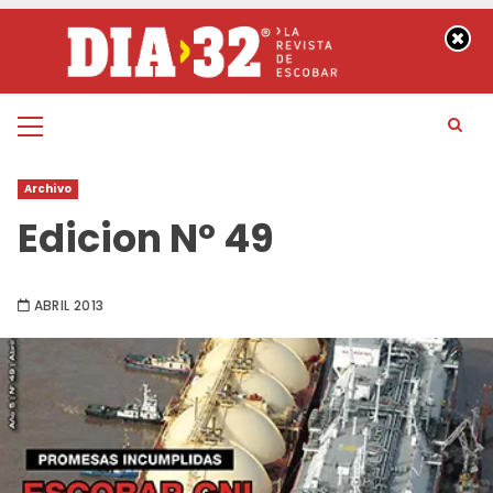
Saltar
al
contenido
Menú
principal
Archivo
Edicion Nº 49
ABRIL 2013