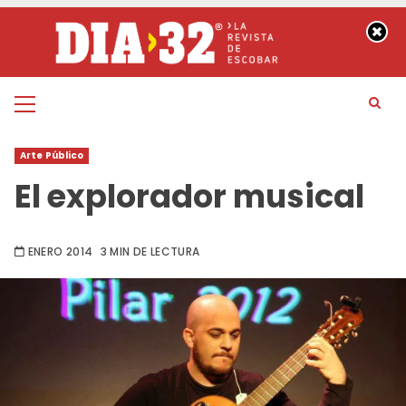
Saltar
al
contenido
Menú
principal
Arte Público
El explorador musical
ENERO 2014
3 MIN DE LECTURA