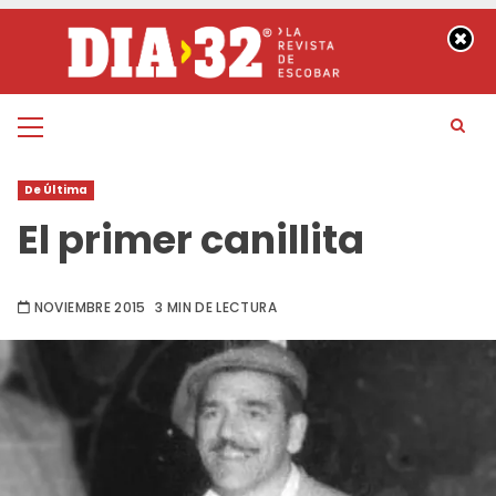
Saltar
al
contenido
Menú
principal
De Última
El primer canillita
NOVIEMBRE 2015
3 MIN DE LECTURA