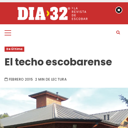
Saltar
al
contenido
Menú
principal
De Última
El techo escobarense
FEBRERO 2015
2 MIN DE LECTURA