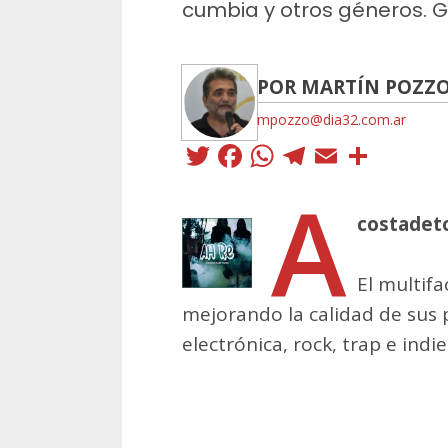
cumbia y otros géneros. 
POR MARTÍN POZZ
mpozzo@dia32.com.ar
Twitter
Facebook
WhatsApp
Telegra
Email
Comp
A
costadet
El multif
mejorando la calidad de sus
electrónica, rock, trap e indi