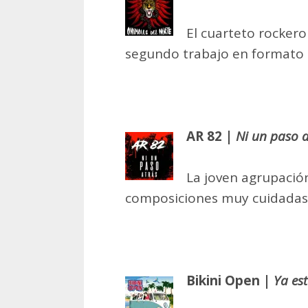
El cuarteto rocker
segundo trabajo en formato 
AR 82 |
Ni un paso a
La joven agrupació
composiciones muy cuidadas e
Bikini Open |
Ya es