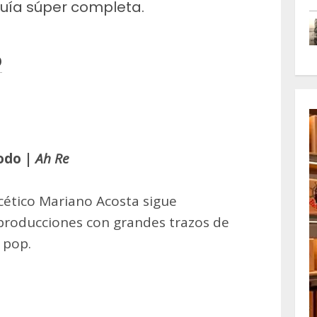
Guía súper completa.
O
m
artir
odo |
Ah Re
acético Mariano Acosta sigue
 producciones con grandes trazos de
e pop.