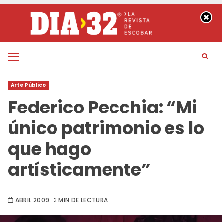
Saltar
al
contenido
Menú
principal
Arte Público
Federico Pecchia: “Mi
único patrimonio es lo
que hago
artísticamente”
ABRIL 2009
3 MIN DE LECTURA