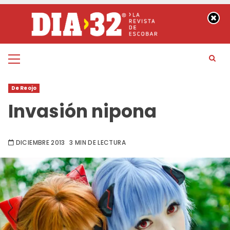
Saltar
al
contenido
Menú
principal
De Reojo
Invasión nipona
DICIEMBRE 2013
3 MIN DE LECTURA