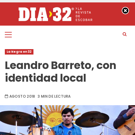
Saltar
al
contenido
Menú
principal
La Negra en 32
Leandro Barreto, con
identidad local
AGOSTO 2018
3 MIN DE LECTURA