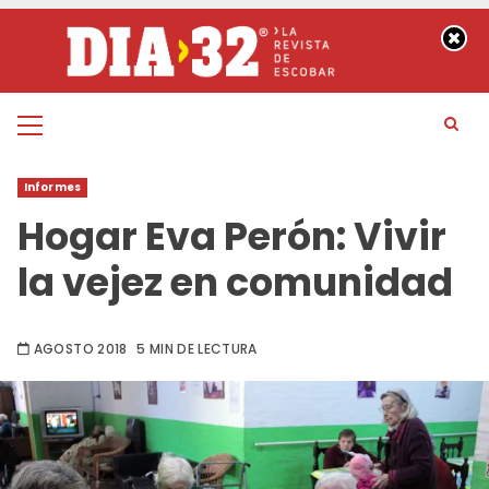
Saltar
al
contenido
Menú
principal
Informes
Hogar Eva Perón: Vivir
la vejez en comunidad
AGOSTO 2018
5 MIN DE LECTURA