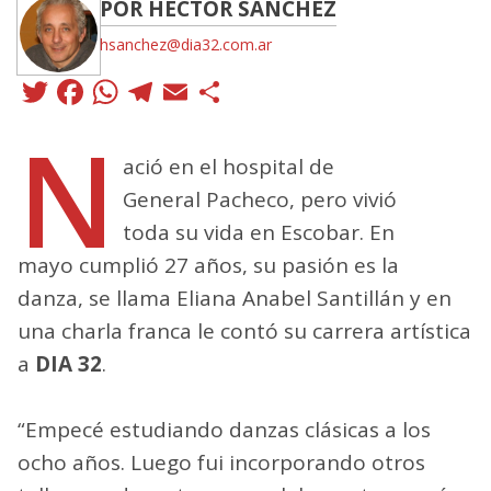
POR HÉCTOR SÁNCHEZ
hsanchez@dia32.com.ar
Twitter
Facebook
WhatsApp
Telegram
Email
Compartir
N
ació en el hospital de
General Pacheco, pero vivió
toda su vida en Escobar. En
mayo cumplió 27 años, su pasión es la
danza, se llama Eliana Anabel Santillán y en
una charla franca le contó su carrera artística
a
DIA 32
.
“Empecé estudiando danzas clásicas a los
ocho años. Luego fui incorporando otros