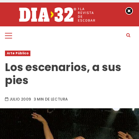
Saltar
al
contenido
Menú
principal
Arte Público
Los escenarios, a sus
pies
JULIO 2009
3 MIN DE LECTURA