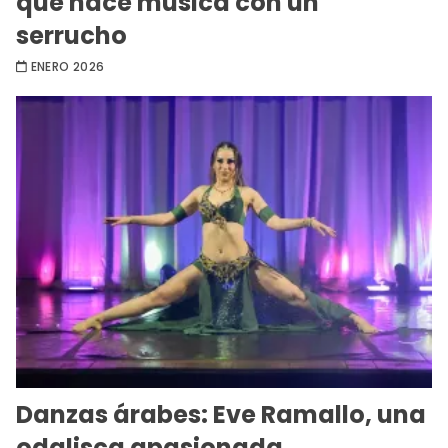
que hace música con un
serrucho
ENERO 2026
Danzas árabes: Eve Ramallo, una
odalisca apasionada