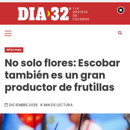
Saltar
al
contenido
Menú
principal
Informes
No solo flores: Escobar
también es un gran
productor de frutillas
DICIEMBRE 2025
6 MIN DE LECTURA