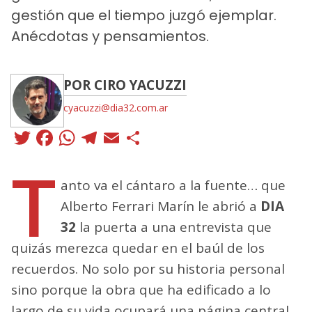
gestión que el tiempo juzgó ejemplar.
Anécdotas y pensamientos.
POR CIRO YACUZZI
cyacuzzi@dia32.com.ar
Twitter
Facebook
WhatsApp
Telegram
Email
Compartir
T
anto va el cántaro a la fuente… que
Alberto Ferrari Marín le abrió a
DIA
32
la puerta a una entrevista que
quizás merezca quedar en el baúl de los
recuerdos. No solo por su historia personal
sino porque la obra que ha edificado a lo
largo de su vida ocupará una página central