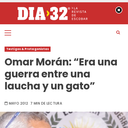
Saltar
al
contenido
Menú
principal
Testigos & Protagonistas
Omar Morán: “Era una
guerra entre una
laucha y un gato”
MAYO 2012
7 MIN DE LECTURA