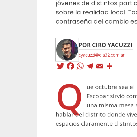
jóvenes de distintos part
sobre la realidad local. T
contraseña del cambio es 
POR CIRO YACUZZI
cyacuzzi@dia32.com.ar
Twitter
Facebook
WhatsApp
Telegra
Email
Comp
Q
ue octubre sea el
Escobar sirvió co
una misma mesa a 
hablar del distrito donde viv
espacios claramente distinto