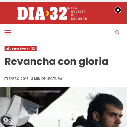
Saltar
al
contenido
Menú
principal
El Deportivo en 32
Revancha con gloria
ENERO 2016
3 MIN DE LECTURA