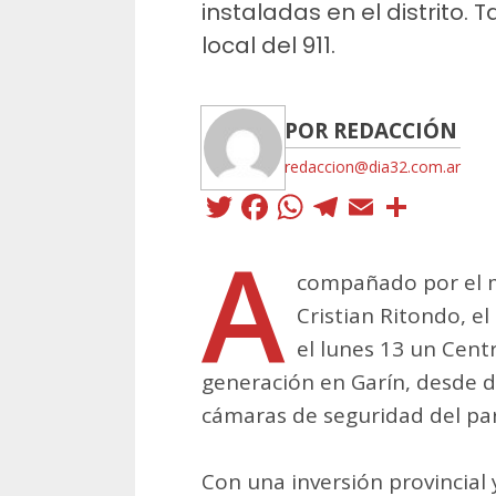
instaladas en el distrito.
local del 911.
POR REDACCIÓN
redaccion@dia32.com.ar
Twitter
Facebook
WhatsApp
Telegra
Email
Comp
A
compañado por el m
Cristian Ritondo, e
el lunes 13 un Cen
generación en Garín, desde d
cámaras de seguridad del par
Con una inversión provincial y