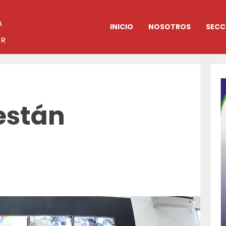
INICIO
NOSOTROS
SECC
 están