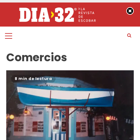
Saltar
al
contenido
Menú
principal
Comercios
8 min de lectura