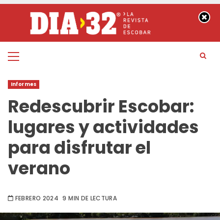
Saltar
al
contenido
Menú
principal
Informes
Redescubrir Escobar:
lugares y actividades
para disfrutar el
verano
FEBRERO 2024
9 MIN DE LECTURA