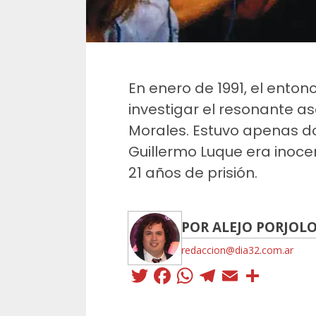
En enero de 1991, el ento
investigar el resonante a
Morales. Estuvo apenas d
Guillermo Luque era inocen
21 años de prisión.
POR ALEJO PORJOL
redaccion@dia32.com.ar
Twitter
Facebook
WhatsApp
Telegra
Email
Comp