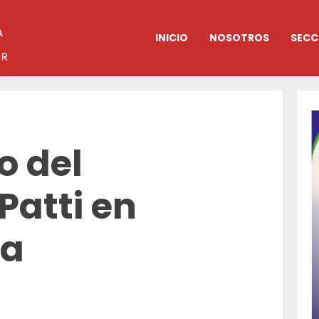
INICIO
NOSOTROS
SECC
o del
Patti en
ca