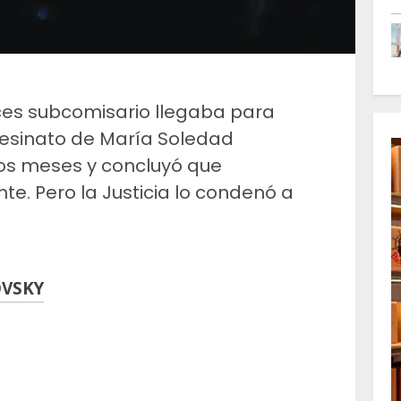
nces subcomisario llegaba para
sesinato de María Soledad
os meses y concluyó que
te. Pero la Justicia lo condenó a
OVSKY
m
artir