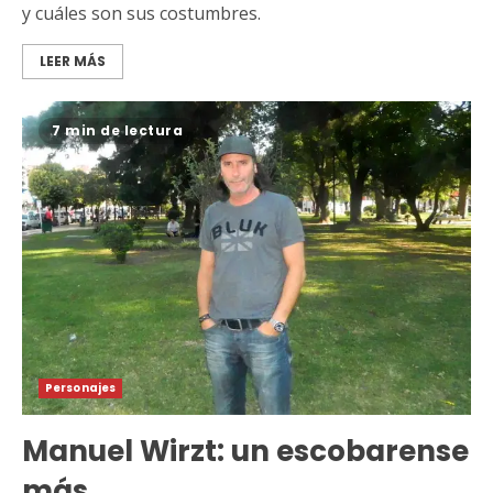
y cuáles son sus costumbres.
LEER MÁS
7 min de lectura
Personajes
Manuel Wirzt: un escobarense
más