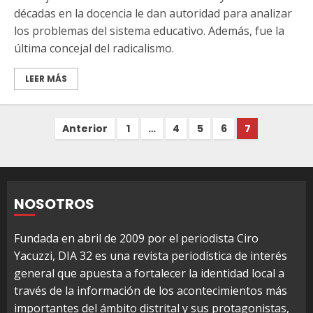
décadas en la docencia le dan autoridad para analizar
los problemas del sistema educativo. Además, fue la
última concejal del radicalismo.
LEER MÁS
Paginación
Anterior
1
…
4
5
6
7
de
entradas
NOSOTROS
Fundada en abril de 2009 por el periodista Ciro
Yacuzzi, DIA 32 es una revista periodística de interés
general que apuesta a fortalecer la identidad local a
través de la información de los acontecimientos más
importantes del ámbito distrital y sus protagonistas,