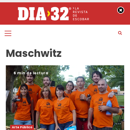
Saltar
al
contenido
Menú
principal
Maschwitz
6 min de lectura
Arte Público