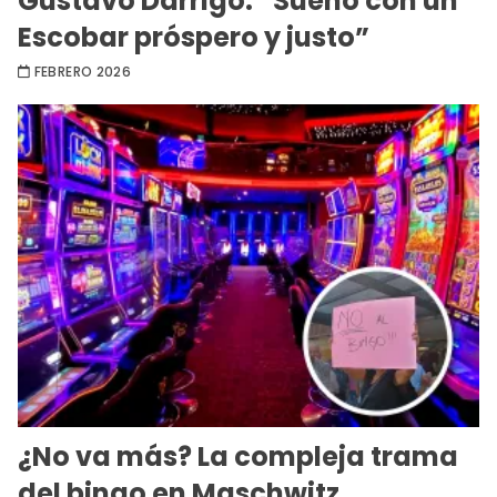
Gustavo Darrigo: “Sueño con un
Escobar próspero y justo”
FEBRERO 2026
¿No va más? La compleja trama
del bingo en Maschwitz