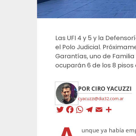
Las UFI 4 y 5 y la Defenso
el Polo Judicial. Próxima
Garantías, uno de Familia y
ocuparán 6 de los 8 pisos 
POR CIRO YACUZZI
cyacuzzi@dia32.com.ar
Twitter
Facebook
WhatsApp
Telegra
Email
Comp
unque ya había em