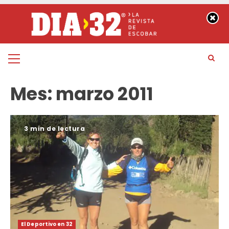
Saltar
al
contenido
Menú
principal
Mes:
marzo 2011
3 min de lectura
El Deportivo en 32