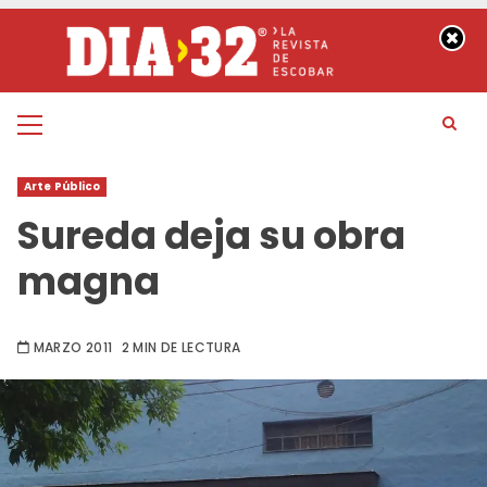
Saltar
al
contenido
Menú
principal
Arte Público
Sureda deja su obra
magna
MARZO 2011
2 MIN DE LECTURA