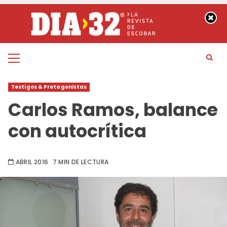
Saltar
al
contenido
Menú
principal
Testigos & Protagonistas
Carlos Ramos, balance
con autocrítica
ABRIL 2016
7 MIN DE LECTURA