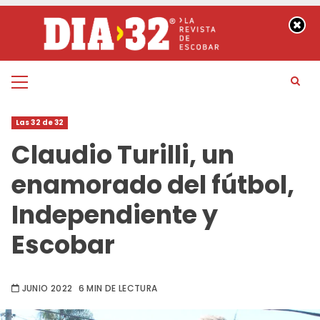
Saltar
al
contenido
Menú
principal
Las 32 de 32
Claudio Turilli, un
enamorado del fútbol,
Independiente y
Escobar
JUNIO 2022
6 MIN DE LECTURA