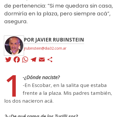
de pertenencia: “Si me quedara sin casa,
dormiría en la plaza, pero siempre acá”,
asegura.
POR JAVIER RUBINSTEIN
jrubinstein@dia32.com.ar
Twitter
Facebook
WhatsApp
Telegram
Email
Compartir
1
-¿Dónde naciste?
-En Escobar, en la salita que estaba
frente a la plaza. Mis padres también,
los dos nacieron acá.
2-¿De qué rama de los Turilli sos?