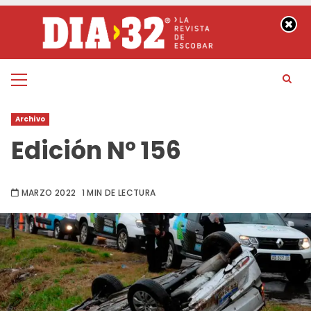
Saltar
al
contenido
Menú
principal
Archivo
Edición Nº 156
MARZO 2022
1 MIN DE LECTURA