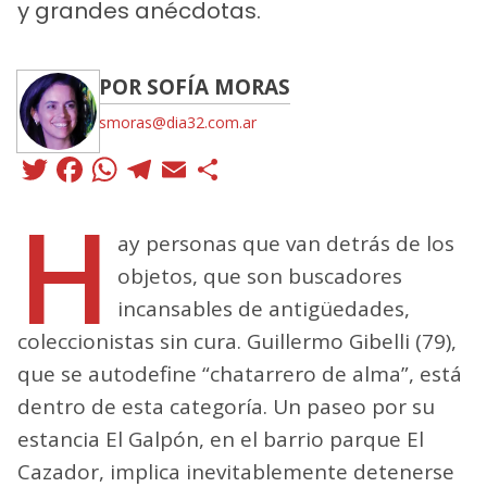
y grandes anécdotas.
POR SOFÍA MORAS
smoras@dia32.com.ar
Twitter
Facebook
WhatsApp
Telegram
Email
Compartir
H
ay personas que van detrás de los
objetos, que son buscadores
incansables de antigüedades,
coleccionistas sin cura. Guillermo Gibelli (79),
que se autodefine “chatarrero de alma”, está
dentro de esta categoría. Un paseo por su
estancia El Galpón, en el barrio parque El
Cazador, implica inevitablemente detenerse