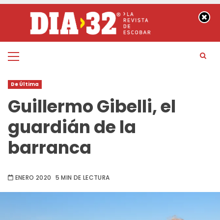
Saltar
al
contenido
Menú
principal
De Última
Guillermo Gibelli, el
guardián de la
barranca
ENERO 2020
5 MIN DE LECTURA