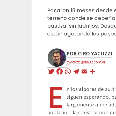
Pasaron 18 meses desde el
terreno donde se debería 
pastizal sin ladrillos. Des
están agotando los pasos p
POR CIRO YACUZZI
cyacuzzi@dia32.com.ar
Twitter
Facebook
WhatsApp
Telegra
Email
Comp
E
n los albores de su 1
siguen esperando, pa
largamente anhelada 
población: la construcción de