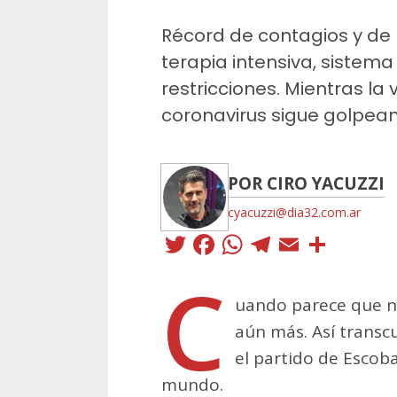
Récord de contagios y de
terapia intensiva, sistema
restricciones. Mientras la
coronavirus sigue golpean
POR CIRO YACUZZI
cyacuzzi@dia32.com.ar
Twitter
Facebook
WhatsApp
Telegra
Email
Comp
C
uando parece que n
aún más. Así transc
el partido de Escoba
mundo.