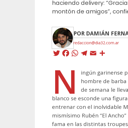
haciendo delivery: “Graci
montón de amigos”, confi
POR DAMIÁN FERN
redaccion@dia32.com.ar
Twitter
Facebook
WhatsApp
Telegra
Email
Comp
N
ingún garinense p
hombre de barba b
de semana le lleva
blanco se esconde una figura 
entrenar con el inolvidable 
mismísimo Rubén “El Ancho” P
fama en las distintas troupes