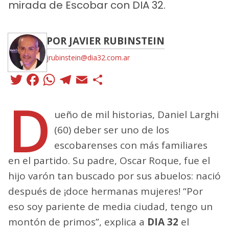
mirada de Escobar con DIA 32.
POR JAVIER RUBINSTEIN
jrubinstein@dia32.com.ar
Twitter
Facebook
WhatsApp
Telegram
Email
Compartir
D
ueño de mil historias, Daniel Larghi
(60) deber ser uno de los
escobarenses con más familiares
en el partido. Su padre, Oscar Roque, fue el
hijo varón tan buscado por sus abuelos: nació
después de ¡doce hermanas mujeres! “Por
eso soy pariente de media ciudad, tengo un
montón de primos”, explica a
DIA 32
el