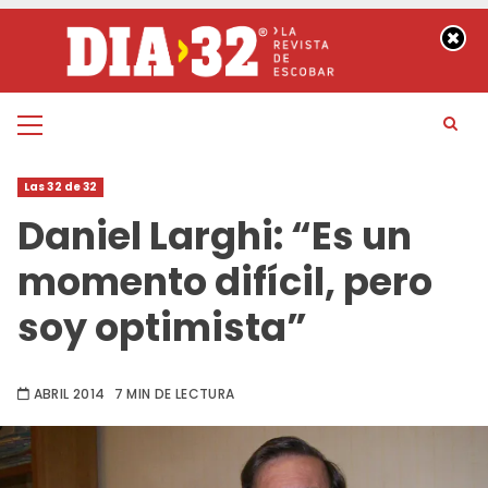
Saltar
al
contenido
Menú
principal
Las 32 de 32
Daniel Larghi: “Es un
momento difícil, pero
soy optimista”
ABRIL 2014
7 MIN DE LECTURA