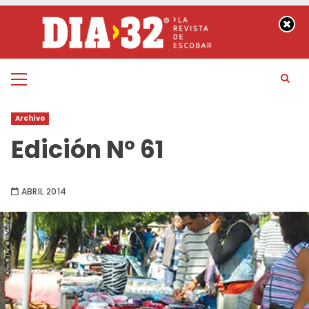
Saltar
al
contenido
Menú
principal
Archivo
Edición Nº 61
ABRIL 2014