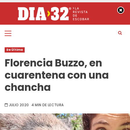
Saltar
al
contenido
Menú
principal
De Última
Florencia Buzzo, en
cuarentena con una
chancha
JULIO 2020
4 MIN DE LECTURA