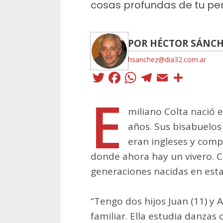
cosas profundas de tu per
POR HÉCTOR SÁNC
hsanchez@dia32.com.ar
Twitter
Facebook
WhatsApp
Telegra
Email
Comp
E
miliano Colta nació 
años. Sus bisabuelos
eran ingleses y comp
donde ahora hay un vivero. C
generaciones nacidas en esta
“Tengo dos hijos Juan (11) y A
familiar. Ella estudia danzas c