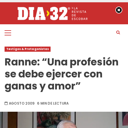
Saltar
al
contenido
Menú
principal
Testigos & Protagonistas
Ranne: “Una profesión
se debe ejercer con
ganas y amor”
AGOSTO 2009
6 MIN DE LECTURA