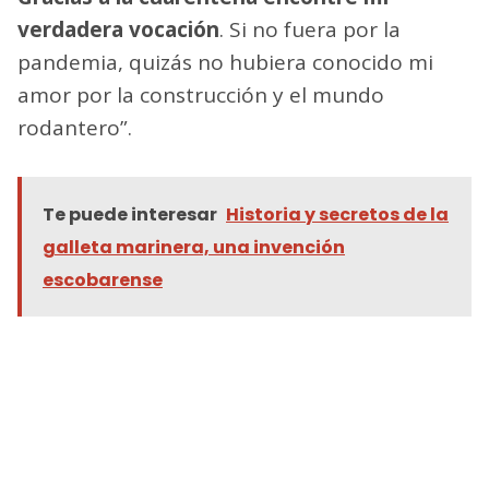
permitió cumplir muchísimos sueños”.
Además, reflexiona: “Antes tenía otro plan de
vida, había vivido medio año en Japón y
quería ejercer mi carrera universitaria ahí.
Gracias a la cuarentena encontré mi
verdadera vocación
. Si no fuera por la
pandemia, quizás no hubiera conocido mi
amor por la construcción y el mundo
rodantero”.
Te puede interesar
Historia y secretos de la
galleta marinera, una invención
escobarense