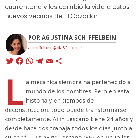
cuarentena y les cambió la vida a estos
nuevos vecinos de El Cazador.
POR AGUSTINA SCHIFFELBEIN
aschiffelbein@dia32.com.ar
Twitter
Facebook
WhatsApp
Telegram
Email
Compartir
L
a mecánica siempre ha pertenecido al
mundo de los hombres. Pero en esta
historia y en tiempos de
deconstrucción, todo puede transformarse
completamente. Ailín Lescano tiene 24 años y
desde hace dos trabaja todos los días junto a
su papá, Luis “Gigi” Lescano (66), en un taller