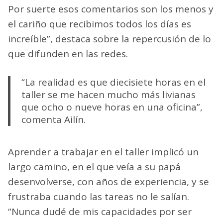
“Lamentablemente no faltan los comentarios
machistas,
a muchos hombres les cuesta
creer que una mujer también puede
construir
. Todo el tiempo tenía que hacer el
doble que el resto para demostrar que
realmente era yo la que lo estaba haciendo.
Por suerte esos comentarios son los menos y
el cariño que recibimos todos los días es
increíble”, destaca sobre la repercusión de lo
que difunden en las redes.
“La realidad es que diecisiete horas en el
taller se me hacen mucho más livianas
que ocho o nueve horas en una oficina”,
comenta Ailín.