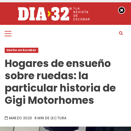
Saltar
al
contenido
Menú
principal
Hecho en Escobar
Hogares de ensueño
sobre ruedas: la
particular historia de
Gigi Motorhomes
MARZO 2023
8 MIN DE LECTURA