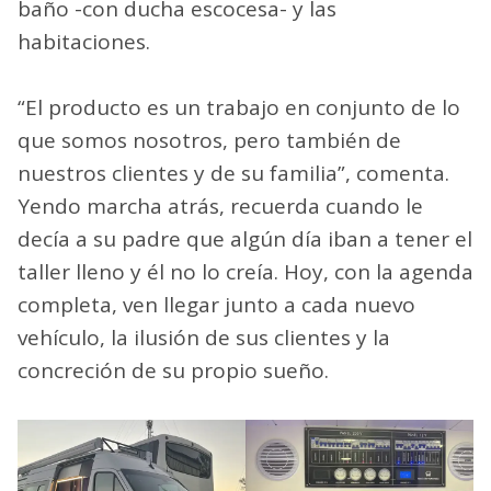
suelen incluir paneles solares, grupos
electrógenos, bancos de batería y tanques
(de aguas negras y grises, así como agua
potable y mineral) con mucha capacidad. En
cuanto a los ambientes, como en una casa,
no faltan la cocina, un living comedor, el
baño -con ducha escocesa- y las
habitaciones.
“El producto es un trabajo en conjunto de lo
que somos nosotros, pero también de
nuestros clientes y de su familia”, comenta.
Yendo marcha atrás, recuerda cuando le
decía a su padre que algún día iban a tener el
taller lleno y él no lo creía. Hoy, con la agenda