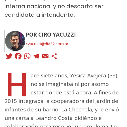
interna nacional y no descarta ser
candidata a intendenta.
POR CIRO YACUZZI
cyacuzzi@dia32.com.ar
Twitter
Facebook
WhatsApp
Telegram
Email
Compartir
H
ace siete años, Yésica Avejera (39)
no se imaginaba ni por asomo
estar donde está ahora. A fines de
2015 integraba la cooperadora del jardín de
infantes de su barrio, La Chechela, y le envió
una carta a Leandro Costa pidiéndole
colaboración para resolver un problema. Le