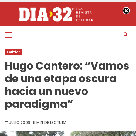
Saltar
al
contenido
Menú
principal
Política
Hugo Cantero: “Vamos
de una etapa oscura
hacia un nuevo
paradigma”
JULIO 2009
5 MIN DE LECTURA