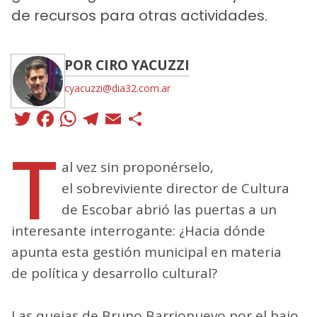
de recursos para otras actividades.
POR CIRO YACUZZI
cyacuzzi@dia32.com.ar
Twitter
Facebook
WhatsApp
Telegram
Email
Compartir
T
al vez sin proponérselo,
el sobreviviente director de Cultura
de Escobar abrió las puertas a un
interesante interrogante: ¿Hacia dónde
apunta esta gestión municipal en materia
de política y desarrollo cultural?
Las quejas de Bruno Barrionuevo por el bajo