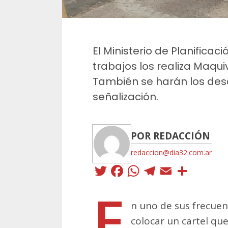
El Ministerio de Planificac
trabajos los realiza Maquiv
También se harán los des
señalización.
POR REDACCIÓN
redaccion@dia32.com.ar
Twitter
Facebook
WhatsApp
Telegra
Email
Comp
E
n uno de sus frecuen
colocar un cartel qu