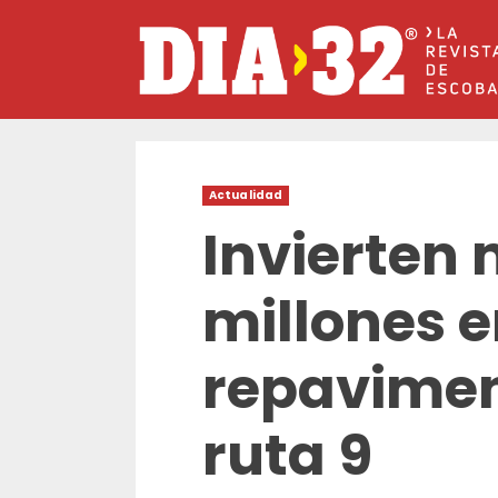
Saltar
al
contenido
Actualidad
Invierten 
millones 
repavimen
ruta 9