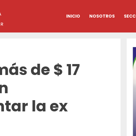
INICIO
NOSOTROS
SECC
más de $ 17
en
tar la ex